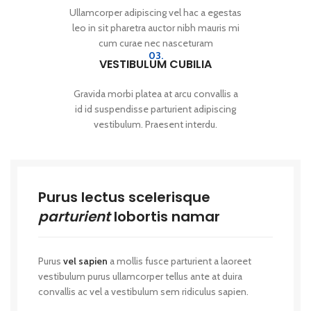
Ullamcorper adipiscing vel hac a egestas
leo in sit pharetra auctor nibh mauris mi
cum curae nec nasceturam
03.
VESTIBULUM CUBILIA
Gravida morbi platea at arcu convallis a
id id suspendisse parturient adipiscing
vestibulum. Praesent interdu.
Purus lectus scelerisque
parturient
lobortis namar
Purus
vel sapien
a mollis fusce parturient a laoreet
vestibulum purus ullamcorper tellus ante at duira
convallis ac vel a vestibulum sem ridiculus sapien.