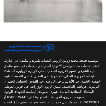
Rhoncus quisque sollicitudin
Decor
موسسة شيخه محمد زويبن الرويثي للصيانة للتبريد والتكيف"
هي خياركم
الأمثل لخدمات صيانة وإصلاح الأجهزة المنزلية والمكيفات في جميع مناطق
نسيم الشرقي، نسيم الغربي، السلام، المنار، الريان، الروابي، السعادة،
الفيحاء، الجزيرة، السلي، الجنادرية، حي المعيزيلة، حي الندوة، النظيم،
النهضة، الخليج، حي الأندلس، حي الروضة، حي القدس، اشبيلية، الحمراء،
اليرموك، غرناطة، القادسية، الملز، الربوة، الوزارات، حي جرير، الفوطة،
البطحاء، الصناعية القديمة، عبيرة، منفوحة، اليمامة، الشهداء، الودود،
أو
0508639440
. اتصلوا بنا على
المصيف، المروج، المرسلات
للحصول على خدمات احترافية وفورية. نسعى دائمًا لتقديم
0598392104