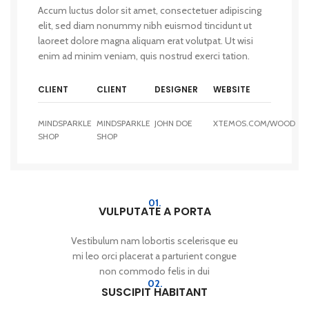
Accum luctus dolor sit amet, consectetuer adipiscing
elit, sed diam nonummy nibh euismod tincidunt ut
laoreet dolore magna aliquam erat volutpat. Ut wisi
enim ad minim veniam, quis nostrud exerci tation.
CLIENT
CLIENT
DESIGNER
WEBSITE
MINDSPARKLE
MINDSPARKLE
JOHN DOE
XTEMOS.COM/WOOD
SHOP
SHOP
01.
VULPUTATE A PORTA
Vestibulum nam lobortis scelerisque eu
mi leo orci placerat a parturient congue
non commodo felis in dui
02.
SUSCIPIT HABITANT