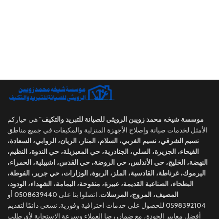
موسسة شيخه محمد زويبن الرويثي للصيانة للتبريد والتكيف"
هي خياركم
الأمثل لخدمات صيانة وإصلاح الأجهزة المنزلية والمكيفات في جميع مناطق
نسيم الشرقي، نسيم الغربي، السلام، المنار، الريان، الروابي، السعادة،
الفيحاء، الجزيرة، السلي، الجنادرية، حي المعيزيلة، حي الندوة، النظيم،
النهضة، الخليج، حي الأندلس، حي الروضة، حي القدس، اشبيلية، الحمراء،
اليرموك، غرناطة، القادسية، الملز، الربوة، الوزارات، حي جرير، الفوطة،
البطحاء، الصناعية القديمة، عبيرة، منفوحة، اليمامة، الشهداء، الودود،
المصيف، المروج، المرسلات
. اتصلوا بنا على
0508639440
أو
0598392104
للحصول على خدمات احترافية وفورية. نسعى دائمًا لتقديم
أفضل معايير الجودة، مع ضمان رضا العملاء وسرعة الاستجابة لأي طلب